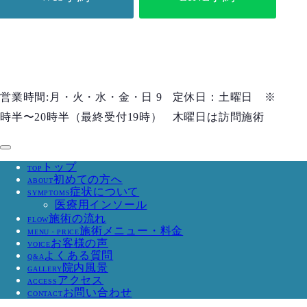
営業時間:月・火・水・金・日 9
定休日：土曜日 ※
時半〜20時半（最終受付19時）
木曜日は訪問施術
トップ
TOP
初めての方へ
ABOUT
症状について
SYMPTOMS
医療用インソール
施術の流れ
FLOW
施術メニュー・料金
MENU・PRICE
お客様の声
VOICE
よくある質問
Q&A
院内風景
GALLERY
アクセス
ACCESS
お問い合わせ
CONTACT